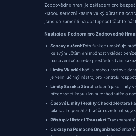
Zodpovědné hraní je základem pro bezpečné
kladou seriózní kasina velký důraz na och
jsme se zaměřili na dostupnost těchto nástro
Nástroje a Podpora pro Zodpovědné Hraní
Sebevyloučení:
Tato funkce umožňuje hráč
ke svým účtům ani možnost vkládat peníze.
nastavení účtu nebo prostřednictvím záka
Limity Vkladů:
Hráči si mohou nastavit denn
je velmi účinný nástroj pro kontrolu rozpočt
Limity Sázek a Ztrát:
Podobně jako limity v
předcházet impulzivním rozhodnutím a na
Časové Limity (Reality Check):
Některá kas
bilanci. To pomáhá hráčům uvědomit si, jak d
Přístup k Historii Transakcí:
Transparentní 
Odkazy na Pomocné Organizace:
Seriózní