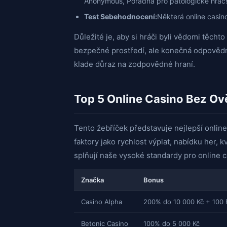
Anonymous, Poradna pro patologické hráčst
Test Sebehodnocení:
Některá online casin
Důležité je, aby si hráči byli vědomi těcht
bezpečné prostředí, ale konečná odpovědnos
klade důraz na zodpovědné hraní.
Top 5 Online Casino Bez Ov
Tento žebříček představuje nejlepší online
faktory jako rychlost výplat, nabídku her,
splňují naše vysoké standardy pro online 
Značka
Bonus
Casino Alpha
200% do 10 000 Kč + 100 
Betonic Casino
100% do 5 000 Kč