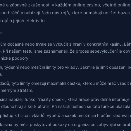
 a zábavné zkušenosti v každém online casino, včetně online c
ranu hráčů a nabízejí řadu nástrojů, které pomáhají udržet haza
jů a jejich efektivitu.
:
ům dočasně nebo trvale se vyloučit z hraní v konkrétním kasinu. Bě
 Při našem testu jsme zaznamenali, že proces sebevyloučení je obvyk
znické podpory.
í, týdenní nebo měsíční limity pro vklady. Jakmile je limit dosažen, 
u.
kladů, tyto limity omezují maximální částku, kterou může hráč vsadi
dměrným ztrátám.
ina nabízejí funkci "reality check", která hráče pravidelně informuje
louho hrají a kolik utratili. Při našich testech se tato funkce ukázal
přístup k historii vkladů, výběrů a sázek umožňuje hráčům sledovat 
 kasina by měla poskytovat odkazy na organizace zabývající se pr