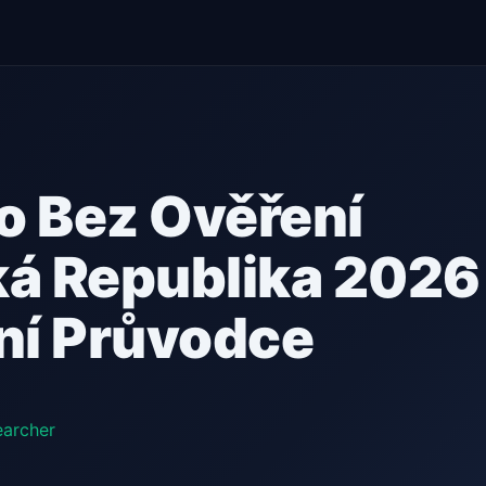
o Bez Ověření
ká Republika 2026
ní Průvodce
earcher